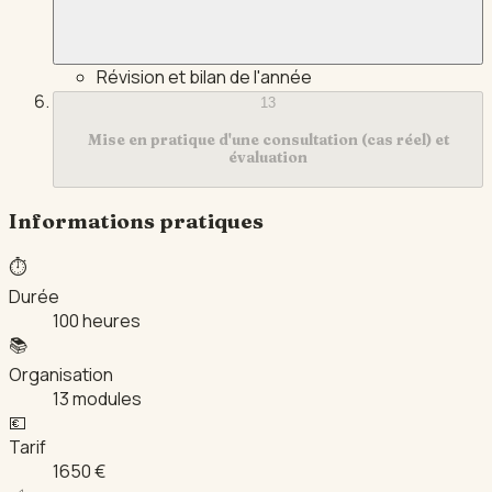
Révision et bilan de l'année
13
Mise en pratique d'une consultation (cas réel) et
évaluation
Informations pratiques
⏱️
Durée
100 heures
📚
Organisation
13 modules
💶
Tarif
1650 €