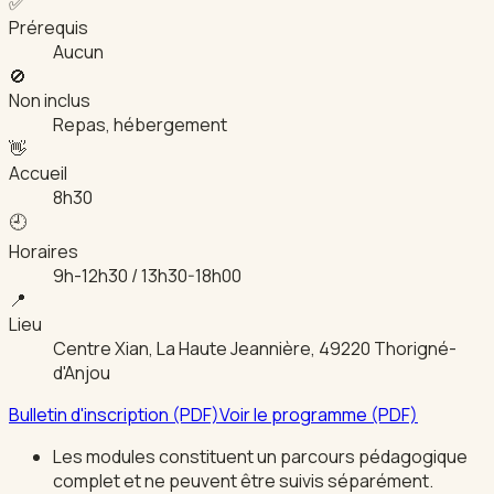
✅
Prérequis
Aucun
🚫
Non inclus
Repas, hébergement
👋
Accueil
8h30
🕘
Horaires
9h-12h30 / 13h30-18h00
📍
Lieu
Centre Xian, La Haute Jeannière, 49220 Thorigné-
d'Anjou
Bulletin d'inscription (PDF)
Voir le programme (PDF)
Les modules constituent un parcours pédagogique
complet et ne peuvent être suivis séparément.