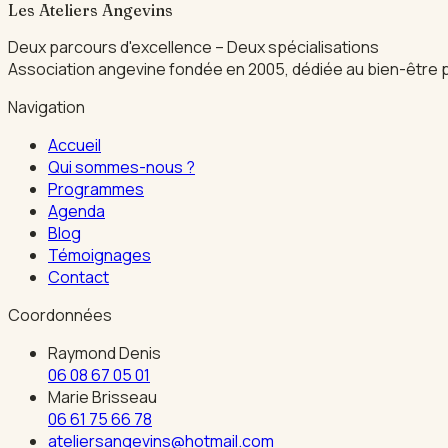
Les Ateliers Angevins
Deux parcours d'excellence – Deux spécialisations
Association angevine fondée en 2005, dédiée au bien-être p
Navigation
Accueil
Qui sommes-nous ?
Programmes
Agenda
Blog
Témoignages
Contact
Coordonnées
Raymond Denis
06 08 67 05 01
Marie Brisseau
06 61 75 66 78
ateliersangevins@hotmail.com