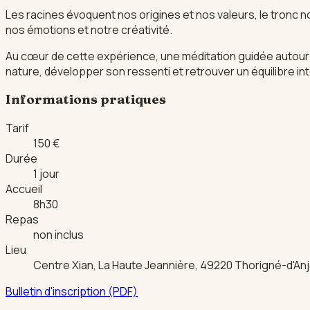
Les racines évoquent nos origines et nos valeurs, le tronc no
nos émotions et notre créativité.
Au cœur de cette expérience, une méditation guidée autour de
nature, développer son ressenti et retrouver un équilibre int
Informations pratiques
Tarif
150 €
Durée
1 jour
Accueil
8h30
Repas
non inclus
Lieu
Centre Xian, La Haute Jeannière, 49220 Thorigné-d'An
Bulletin d'inscription (PDF)